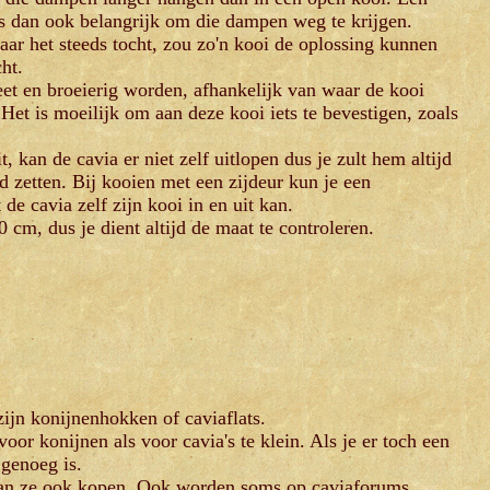
is dan ook belangrijk om die dampen weg te krijgen.
aar het steeds tocht, zou zo'n kooi de oplossing kunnen
ht.
et en broeierig worden, afhankelijk van waar de kooi
. Het is moeilijk om aan deze kooi iets te bevestigen, zoals
, kan de cavia er niet zelf uitlopen dus je zult hem altijd
d zetten. Bij kooien met een zijdeur kun je een
e cavia zelf zijn kooi in en uit kan.
cm, dus je dient altijd de maat te controleren.
zijn konijnenhokken of caviaflats.
or konijnen als voor cavia's te klein. Als je er toch een
 genoeg is.
kan ze ook kopen.
Ook worden soms op caviaforums