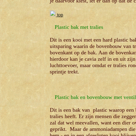
je daarvoor kiest, let er dan op dat de
top
Plastic
bak met tralies
Dit is een kooi met een hard plastic b
uitsparing waarin de bovenbouw van tra
bovenkant op de bak. Aan de bovenkant 
hierdoor kan je cavia zelf in en uit zij
luchttoevoer, maar omdat er tralies ron
sprintje trekt.
Plastic bak en bovenbouw met ventil
Dit is een bak van plastic waarop een
tralies heeft. Er zijn mensen die zegge
zal dat wel meevallen, want een dier ov
geprikt. Maar de ammoniadampen die v
hem - en in een afgesloten kooi blijv