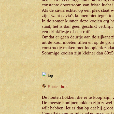
constante doorstroom van frisse lucht 
Als de cavia echter op een plek staat w
zijn, want cavia's kunnen niet tegen toc
In de zomer kunnen deze kooien erg he
staat; het is dan geen geschikt verblijf
een drinkflesje of een ruif.
Omdat er geen deurtje aan de zijkant zit
uit de kooi moeten tillen en op de gron
constructie maken met loopplank zodat d
Sommige kooien zijn kleiner dan 80x50 
top
hok
Houten
De houten hokken die er te koop zijn, 
De meeste konijnenhokken zijn zowel vo
wilt hebben, let er dan op dat hij groot
Caviaflats kan je zelf maken maar je 