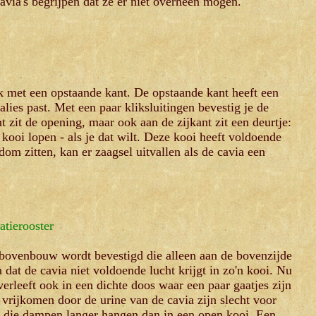
 cavia's begrijpen dat ze er niet overheen mogen.
ak met een opstaande kant. De opstaande kant heeft een
lies past. Met een paar kliksluitingen bevestig je de
zit de opening, maar ook aan de zijkant zit een deurtje:
n kooi lopen - als je dat wilt. Deze kooi heeft voldoende
dom zitten, kan er zaagsel uitvallen als de cavia een
atierooster
 bovenbouw wordt bevestigd die alleen aan de bovenzijde
n dat de cavia niet voldoende lucht krijgt in zo'n kooi. Nu
erleeft ook in een dichte doos waar een paar gaatjes zijn
rijkomen door de urine van de cavia zijn slecht voor
en die dampen langer hangen dan in een open kooi. Een